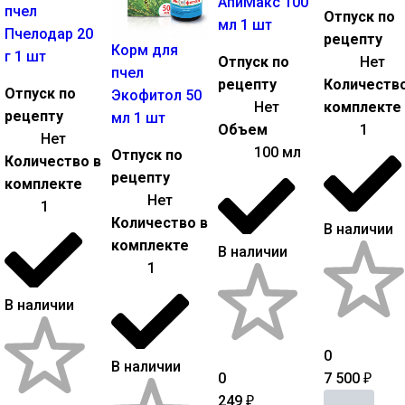
АпиМакс 100
пчел
Отпуск по
мл 1 шт
Пчелодар 20
рецепту
Корм для
г 1 шт
Отпуск по
Нет
пчел
рецепту
Количество
Отпуск по
Экофитол 50
Нет
комплекте
рецепту
мл 1 шт
Объем
1
Нет
100 мл
Отпуск по
Количество в
рецепту
комплекте
Нет
1
Количество в
В наличии
комплекте
В наличии
1
В наличии
0
В наличии
0
7 500
₽
249
₽