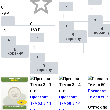
-
-
0
79
₽
+
-
0
+
В
169
₽
корзину
В
-
корзину
+
В
корзину
+
В
корзину
Препарат
Препарат
Препарат
Тимол 50 г
Тимол 3 г 1
Тимол 3 г 4
Отпуск по
шт
шт